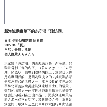
新海誠動畫筆下的糸守湖「諏訪湖」
日本 長野縣諏訪市 岡谷市
2019.04 「夏」
自然．景觀．溫泉
個人推薦★★★☆☆
大家對「諏訪湖」的認識應該是「新海誠」的
動畫電影「你的名字」（君の名は）中「糸守
湖」的原型，我在到訪時的路上，旅遊日人也
是這麼問我的，是因為動漫來的？其實諏訪湖
是江戶時代的名勝之一，江戶後期的浮世繪師
葛飾北齋曾描繪從諏訪湖遠眺富士山的場景，
類似的場景另一位浮世繪師歌川廣重也描畫了
從諏訪湖看到富士山作品...。諏訪湖邊風景名
勝之多自然不在話下，歇泉噴發之景、溫泉足
湯設施，環湖16公里的單車探索自行車與慢跑