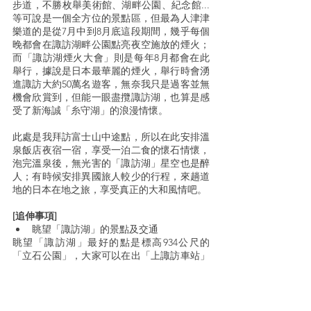
步道，不勝枚舉美術館、湖畔公園、紀念館...
等可說是一個全方位的景點區，但最為人津津
樂道的是從7月中到8月底這段期間，幾乎每個
晚都會在諏訪湖畔公園點亮夜空施放的煙火；
而「諏訪湖煙火大會」則是每年8月都會在此
舉行，據說是日本最華麗的煙火，舉行時會湧
進諏訪大約50萬名遊客，無奈我只是過客並無
機會欣賞到，但能一眼盡攬諏訪湖，也算是感
受了新海誠「糸守湖」的浪漫情懷。
此處是我拜訪富士山中途點，所以在此安排溫
泉飯店夜宿一宿，享受一泊二食的懷石情懷，
泡完溫泉後，無光害的「諏訪湖」星空也是醉
人；有時候安排異國旅人較少的行程，來趟道
地的日本在地之旅，享受真正的大和風情吧。
[追伸事項]
眺望「諏訪湖」的景點及交通
眺望「諏訪湖」最好的點是標高934公尺的
「立石公園」，大家可以在出「上諏訪車站」
右轉的「諏訪市觀光案內所」裡面拿取最新版
本巴士時間表，再次叮嚀如果坐巴士記得看一
下來回班次時間，免得錯過得走下山。