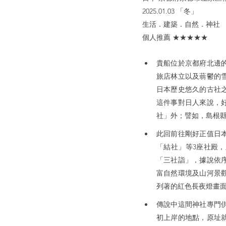
2025.01.03 「冬」
生活．建築．自然．神社
個人推薦 ★★★★★
貴船位於京都府北邊
旅店林立以及蓊鬱的
日本歷史悠久的古社
這件事對日人來說，
社」外；譬如，島根縣
此回前往剛好正值日
「結社」等3座社殿
「三社詣」，據說依
富自然環境及山河景
列著的紅色長夜燈畫
傳說中這間神社專門
初上岸的地點，原址