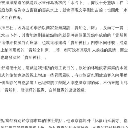
最被津津樂道的就是以水來作為祈求的「水占卜」，據說十分靈驗；在「
靈籤放到名為水占齋庭的靈泉水上，就會浮現文字測出吉凶；也因此「水
盛名而存在著。
參拜三社，因為是冬季所以商家並無架設「貴船之川床」，反而可一覽「
及水占卜外，其實能達到畫龍點睛的就是將這個風景點串成線的「貴船川
著這條細長溪谷而座落，也就這樣建構「貴船神社」四季不同樣貌，沿路
上納涼用餐的「貴船之川床」...等，都可說有其吸引人前往的風情，而
說也是發源於「貴船神社」。
，舒適感十足，這就是我到訪的最主要目的，原始的林地依著潺潺的水聲
日式的旅館也為景觀上增加一些異國風味，有些旅店也開放旅客入內用餐
一個幽靜的自然參道！已經習慣了熱鬧人潮壅擠京都的你，不仿來趟山河
聽「貴船川」所演繹的視覺、自然聲覺的潺潺景緻。
景點當然有別於京都市區的神社景點，他跟京都郊外「比叡山延曆寺」都