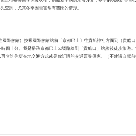
但記得要帶當季保暖衣物，例如夏季的防水薄外套，冬季的羽絨折疊背心.
得先查詢，尤其冬季因雪害常有關閉的情形。
（往國際會館）換乘國際會館站前〔京都巴士〕往貴船神社方面到（貴船
小時四十分。我是搭乘京都巴士52號路線到「貴船口」站然後徒步旅遊
以再查詢你所在地交通方式或是你訂購的交通票券優惠。（不建議自駕前
結