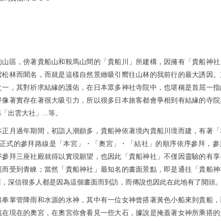
的山區，傍著貴船山和鞍馬山間的「貴船川」所建構，因擁有「貴船神社
雪松林而聞名，而就是這樣自然景緻吸引嚮往山林的我前行的最大誘因。
之一，其對祈求結緣的護佑，在日本眾多神社寺院中，也堪稱是首屈一指
好像著實存在著很大吸引力，所以很多日本旅客都會爭相到有結緣的寺院
「出雲大社」...等。
本正月過年期間，初詣人潮頗多，貴船神依著境內貴船川境而建，有著「
，正式的參拜路線是「本宮」・「奧宮」・「結社」的順序依序參拜，參
序參拜三座社殿就得以實現願望，也因此「貴船神社」不僅因靈驗的有享
觀而受到青睞；當然「貴船神社」最知名的畫面景點，即是通往「貴船神
面，深信很多人都是因為這個畫面而到訪，而傳說也因此在此地有了開頭
供奉掌管降雨和水源的水神，其中有一位女神曾搭著黃色小船來到貴船，
就在現在的奧宮，在奧宮你會看見一些大石，據說是掩蓋著女神所乘搭的