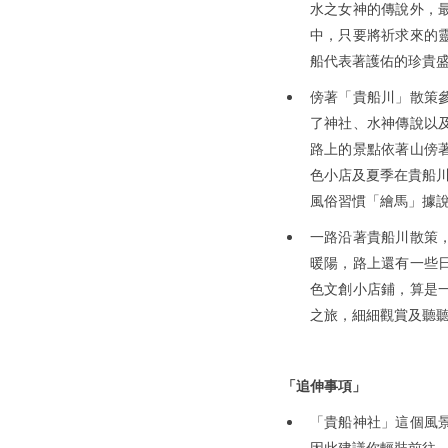
水之女神的傳說外，
中，只要將祈求來的
船代表著護佑的珍貴
傍著「貴船川」散策
了神社、水神傳說以
路上的景點依著山傍
色小店及夏季在貴船川
風俗習慣「繪馬」據
一路沿著貴船川散策
暖陽，路上還有一些
色文創小店鋪，算是
之旅，細細觀賞及聽
「追伸事項」
「貴船神社」這個風