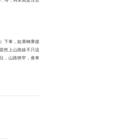
..等；再來就是注意
口）下車，如果轉乘接
。當然上山路線不只這
往，山路狹窄，會車