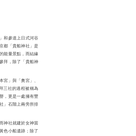
」和參道上日式河谷
京都「貴船神社」是
的能量景點，而結緣
參拜，除了「貴船神
本宮」與「奧宮」、
拜三社的過程被稱為
譽，更是一處擁有豐
社」石階上兩旁所排
。
而神社就建於女神當
黃色小船遺跡；除了