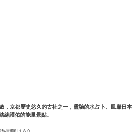
緻，京都歷史悠久的古社之一，靈驗的水占卜、風靡日本
結緣護佑的能量景點。
鞍馬貴船町１８０