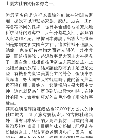
出雲大社的獨特象徵之一。
但最著名的是這裡以靈驗的結緣神社聞名遐
邇，據說可以聯繫起家族、戀人、朋友、工作
等各種不同的良緣，從日本全國各地前來此地
祈求良緣的遊客中，大部分都是女性，參拜的
人潮絡繹不絕。根據日本傳說，出雲大社供奉
的是婚姻之神大國主大神，這位神祇不僅讓人
結緣，也在所有生物之間建立關係，共生共
榮，而這樣傳說，起源故事是大國主大神拯救
了一隻白兔，延後前往伊奈波與美麗公主八上
比姬見面的旅程，結果讓他刻薄的手足捷足先
登，有機會先贏得美麗公主的芳心，但後來事
與願違，等大國主大神抵達時，他的善良與溫
暖不證自明，最終八上姬選擇的人是大國主大
神，這也就是為什麼你到訪出雲大社時，在神
社的院區，會看到可愛的白色小兔子雕像故事
緣由。
其實在瀰漫靜謐莊嚴佔地27,000平方公尺的神
社區域內，除了擁有規模宏大的古殿社建築
外，還有日本第一的大鳥居牌坊、日式的庭園
景緻及神社參道上壯觀的林立松樹，記得走在
松樹參道上，請沿著參道兩邊步行，因為一般