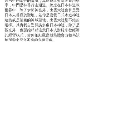
認為中間是神的通道，這樣概念有點像台灣廟
宇，中門是神尊行走通道。總之在日本神道教
世界中，除了伊勢神宮外，出雲大社也算是受
日本人尊寵的聖地，若你是喜愛日式木造神社
建築或是清幽的神域聖地，出雲大社是不錯的
選擇。其實我自己拜訪多處日本神社，除了是
觀光外，也開始稍稍注意日本人對於宗教經濟
的經營模式，當你細細觀察就能體會出牠為該
地所帶來歷久不衰的永續景象。
「追伸事項」
出雲大社及其周遭海岸景點其實有豐富又
漂亮海岸景致，值得您搜尋到遊一番，此
次行程我是一個人自駕，所以有隨心所欲
的行程安排。
交通方式
從一畑電鐵出雲大社前站步行前來約10分
鐘
從JR出雲市站搭乘一畑公車（往出雲大
社）或（往出雲大社、日御碕），出雲大
社站下車後步行約1分鐘
下山陰出雲IC後沿R431往出雲大社方面，
車程約15分鐘
下山陰道裴川IC後沿R9往出雲市方面，經