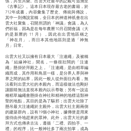
係，共生共榮。出雲大社最早的記載可追溯至
《古事記》。這本日本現存最古老的書籍，於
712年成書，內容彙集了歷史、傳統與傳說，
其中一則傳說宣稱，全日本的神道神祇會在出
雲大社聚集，召開所謂的「神議」會議，為人
們祈福，因為是在每年農曆10月召開會議（大
約是新曆的 11 月），因此在出雲地區稱之
「神在月」，而日本其他地區則是過「神無
月」日常。
出雲大社又以擁有日本最大「注連繩」及被稱
為「結緣神社」聞名，一條很壯闊的「注連
繩」懸掛於拜殿之上，「注連繩」是由稻草編
織而成，其作用和鳥居一樣，是分界人界與神
界之間的結界，因此一般人從外面往內看，無
法看到出雲大社的本殿內，而這樣做法也剛好
讓眼睛無法直視本殿內以示尊敬；另有一說這
種稻草編繩會懸掛在神社和精神的地標這類神
聖的地點，其目的是為了驅邪；出雲大社除了
懸吊最大注連繩於主殿外，出雲大社主殿兩側
的建築群內，設有19個小神社，據傳便是用來
接待由外地趕來的眾神。此外，出雲大社的參
拜方式也傳承古法，遵循「二禮、四拍手、一
禮」的程序，比一般神社多了兩次拍掌，成為