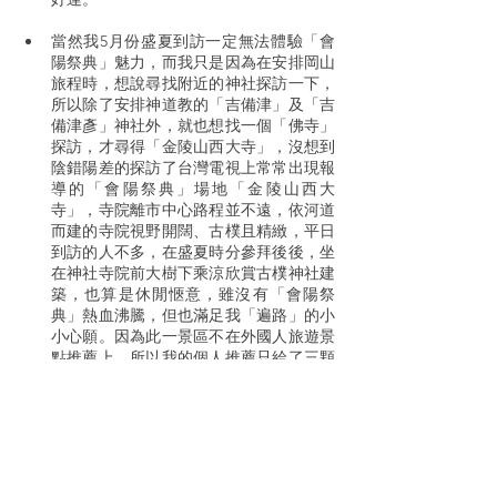
當然我5月份盛夏到訪一定無法體驗「會
陽祭典」魅力，而我只是因為在安排岡山
旅程時，想說尋找附近的神社探訪一下，
所以除了安排神道教的「吉備津」及「吉
備津彥」神社外，就也想找一個「佛寺」
探訪，才尋得「金陵山西大寺」，沒想到
陰錯陽差的探訪了台灣電視上常常出現報
導的「會陽祭典」場地「金陵山西大
寺」，寺院離市中心路程並不遠，依河道
而建的寺院視野開闊、古樸且精緻，平日
到訪的人不多，在盛夏時分參拜後後，坐
在神社寺院前大樹下乘涼欣賞古樸神社建
築，也算是休閒愜意，雖沒有「會陽祭
典」熱血沸騰，但也滿足我「遍路」的小
小心願。因為此一景區不在外國人旅遊景
點推薦上，所以我的個人推薦只給了三顆
星，但對於喜好「佛寺」探訪的我來說，
個人喜好度是滿滿的五顆星。希望下回探
訪時能碰上「會陽祭典」。
「追伸事項」
交通