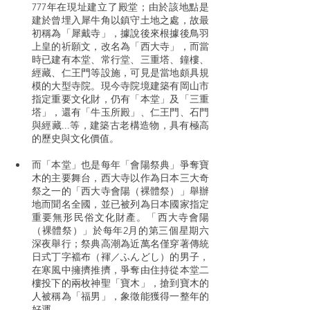
777年在現址建立了殿堂；由於該地點是
建於曾埋入犀牛角以鎮守土地之處，故最
初稱為「犀戴寺」，據說後來根據後鳥羽
上皇的祈願文，改名為「西大寺」，而當
時已建有本堂、常行堂、三重塔、鐘樓、
經藏、仁王門等設施，可見是當地頗具規
模的大型寺院。現今寺院境建築有岡山市
指定重要文化財，仍有「本堂」及「三重
塔」，還有「牛玉所殿」、仁王門、石門
與經藏...等，建築古老構造物，具有極高
的歷史與文化價值。
而「本堂」也是每年「會陽祭典」爭奪寶
木的主要舞台，西大寺以作為日本三大奇
祭之一的「西大寺會陽（裸體祭）」舉辦
地而聞名全國，並已被列為日本國家指定
重要無形民俗文化財產。「西大寺會陽
（裸體祭）」於每年2月的第三個星期六
深夜舉行；祭典高潮為近萬名僅穿著傳統
日式丁字襠布（褌／ふんどし）的男子，
在寒風中擁擠推擠，爭奪由住持從本堂二
樓投下的兩枚神聖「寶木」，搶到寶木的
人被稱為「福男」，象徵能獲得一整年的
好運。