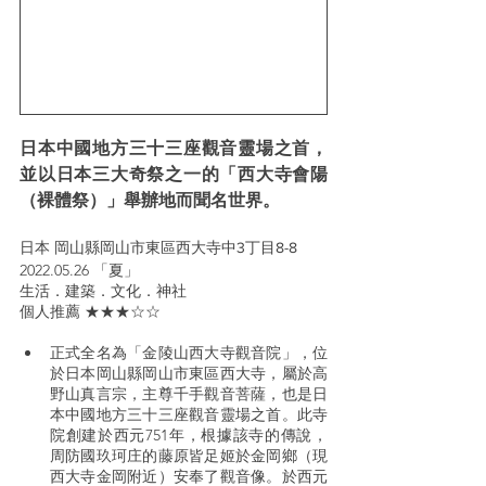
日本中國地方三十三座觀音靈場之首，
並以日本三大奇祭之一的「西大寺會陽
（裸體祭）」舉辦地而聞名世界。
日本 岡山縣岡山市東區西大寺中3丁目8-8
2022.05.26 「夏」
生活．建築．文化．神社
個人推薦 ★★★☆☆
正式全名為「金陵山西大寺觀音院」，位
於日本岡山縣岡山市東區西大寺，屬於高
野山真言宗，主尊千手觀音菩薩，也是日
本中國地方三十三座觀音靈場之首。此寺
院創建於西元751年，根據該寺的傳說，
周防國玖珂庄的藤原皆足姬於金岡鄉（現
西大寺金岡附近）安奉了觀音像。於西元