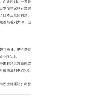
。而會想到此一遊是
日本儒學家林春齋遊
有了日本三景的稱謂。
然都能看到大海，但
分鐘可抵達。若不搭特
3小時以上。
可搭乘特急東方白鸛號
丹後鐵道列車約50分
番街巴士轉運站）出發