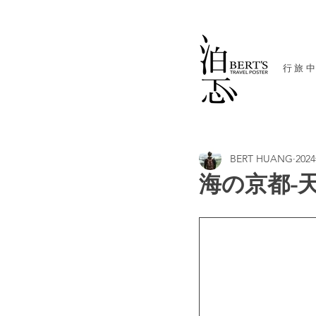
​行旅
BERT HUANG
202
海の京都-