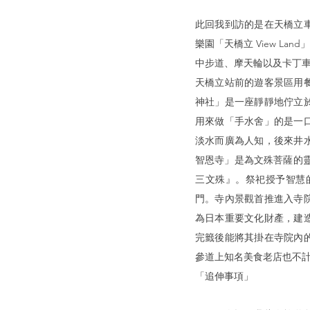
此回我到訪的是在天橋立
樂園「天橋立 View L
中步道、摩天輪以及卡丁車
天橋立站前的遊客景區用
神社」是一座靜靜地佇立
用來做「手水舍」的是一
淡水而廣為人知，後來井
智恩寺」是為文殊菩薩的
三文殊』。祭祀授予智慧
門。寺內景觀首推進入寺
為日本重要文化財產，建造
完籤後能將其掛在寺院內
參道上知名美食老店也不
「追伸事項」