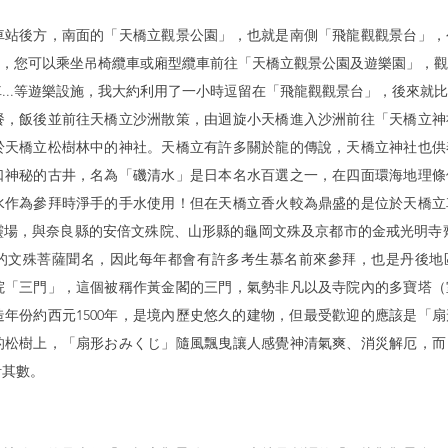
車站後方，南面的「天橋立觀景公園」，也就是南側「飛龍觀觀景台」，
and」，您可以乘坐吊椅纜車或廂型纜車前往「天橋立觀景公園及遊樂園」，
...等遊樂設施，我大約利用了一小時逗留在「飛龍觀觀景台」，後來就
餐，飯後並前往天橋立沙洲散策，由迴旋小天橋進入沙洲前往「天橋立神
於天橋立松樹林中的神社。天橋立有許多關於龍的傳說，天橋立神社也供
口神秘的古井，名為「磯清水」是日本名水百選之一，在四面環海地理條
水作為參拜時淨手的手水使用！但在天橋立香火較為鼎盛的是位於天橋立
靈場，與奈良縣的安倍文殊院、山形縣的龜岡文殊及京都市的金戒光明寺
的文殊菩薩聞名，因此每年都會有許多考生慕名前來參拜，也是丹後地
院「三門」，這個被稱作黃金閣的三門，氣勢非凡以及寺院內的多寶塔（
年份約西元1500年，是境內歷史悠久的建物，但最受歡迎的應該是「
的松樹上，「扇形おみくじ」隨風飄曳讓人感覺神清氣爽、消災解厄，而
計其數。