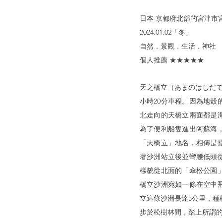
日本 京都府北部的宮津市
2024.01.02「冬」
自然．景觀．生活．神社
個人推薦 ★★★★★
天之橋立（あまのはしだて
小時20分車程。因為地
北走向的天橋立兩面都是
為了便利船隻進出阿蘇海
「天橋立」地名，相傳是
著沙洲站立後並彎腰低頭
樣貌從北面的「傘松公園
橋立沙洲宛如一條在空中
立這條沙洲長達3公里，種
步於松樹林間，踏上所謂