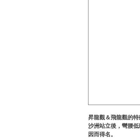
昇龍觀＆飛龍觀的特
沙洲站立後，彎腰低
因而得名。