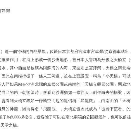
宮津灣
）是一個特殊的自然景觀，位於日本京都府宮津市宮津灣/從京都車站出
殼的推擠作用，在海上形成一個沙洲地形，被日本人譽稱為丹後之天橋立
海水，其中西面是被稱為阿蘇海的內海，東面則是宮津灣，天橋立南北兩
，因此在南端挖掘了一條人工河道，並在上面設置一稱為「小天橋」可以
指人們如果站在沙洲北端的傘松公園或南端的「天橋立觀景公園」兩處地
從自己的跨下朝後望時，會看到沙洲猶如一條往天上斜伸而去的橋梁，因
」會看到天橋立猶如一條騰空而起的龍俗稱「昇龍觀」，由南面的「天橋
飛舞的神龍，因而得名「飛龍觀」，天橋立也因此成為「從跨下窺看」的
植了約8,000棵松樹，遊客除了可以在南北兩端的公園觀景外，也可以前
的天堂之橋。