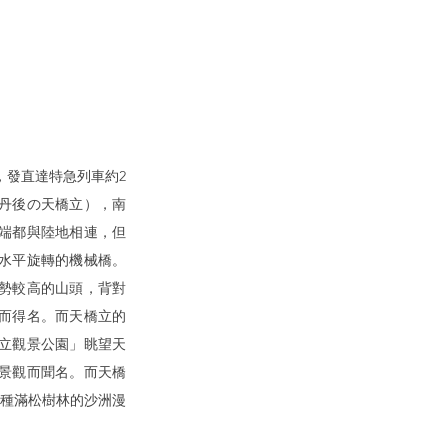
，發直達特急列車約2
（丹後の天橋立），南
端都與陸地相連，但
水平旋轉的機械橋。
勢較高的山頭，背對
而得名。而天橋立的
立觀景公園」眺望天
景觀而聞名。而天橋
往種滿松樹林的沙洲漫