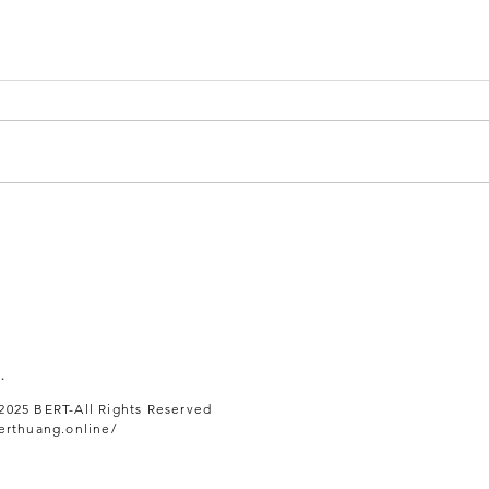
．
2025 BERT-All Rights Reserved
thuang.online/