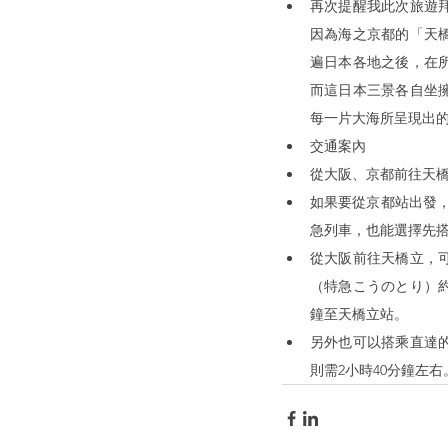
再次提醒我此次旅遊
因為海之京都的「天
遍日本各地之後，在
而這日本三景各自坐
每一片大海所呈現出
交通案內
從大阪、京都前往天橋
如果要從京都站出發，
急列車，也能選擇先搭
從大阪前往天橋立，可
（特急こうのとり）約
鐘至天橋立站。
另外也可以搭乘直達
則需2小時40分鐘左右