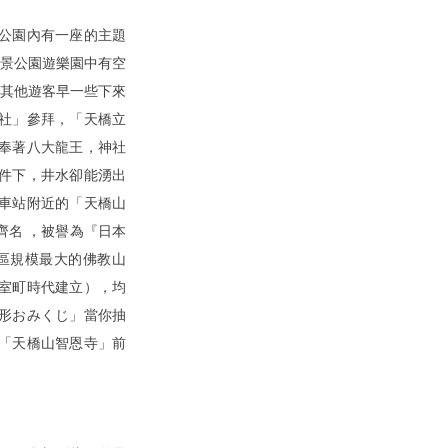
公園內有一座的主題
觀景公園遊樂園中有空
比其他遊客早一些下來
社」參拜，「天橋立
奉著八大龍王，神社
件下，井水卻能湧出
車站附近的「天橋山
齊名 ，被譽為『日本
區規模最大的佛教山
室町時代建立），均
扇形おみくじ」當你抽
「天橋山智恩寺」前