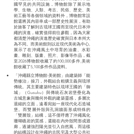
國罕見的共同設施，博物館除了展示地
學、生物、人類、考古、民俗、歷史、美
術工藝等各個領域的資料外，博物館常設
館還將其內容串成一部歷史性展演，有助
於旅客了解到古琉球王國而至現代日本沖
繩的演進，確實值得前往參觀，因為大家
都清楚沖繩的演進歷史確實與日本本州大
為不同。而美術館則以近現代美術為中心,
展示了在沖繩風土中培育的油畫、水彩
畫、雕刻、版畫、照片、影像等作品，截
至2026博物館收藏了約100,000多件,美術
館收藏了5,100多件作品資料。
「沖繩縣立博物館‧美術館」由建築師「能
勢修治」操刀，外觀結合粗獷主義與琉球
傳統。其主要建築特色以琉球王國的「御
城」（Gusuku）與傳統石灰岩堡壘化為
古城意象與幾何外觀的建築靈感，多層次
退縮的立面，遠看宛如一座現代化石造城
堡。而雙層外殼與孔洞牆面形成特殊的
「雙層殼」結構，這不僅呼應了沖繩風化
珊瑚礁岩的質感，還能在內外殼間形成迴
廊，過濾強烈陽光並引入自然風，而這樣
的結構設計在沖繩的古民宅及大型公共社