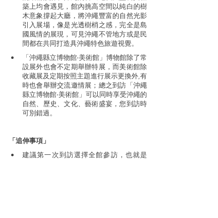
築上均會遇見，館內挑高空間以純白的樹
木意象撐起大廳，將沖繩豐富的自然光影
引入展場，像是光透樹梢之感，完全是島
國風情的展現，可見沖繩不管地方或是民
間都在共同打造具沖繩特色旅遊視覺。
「沖繩縣立博物館‧美術館」博物館除了常
設展外也會不定期舉辦特展，而美術館除
收藏展及定期按照主題進行展示更換外,有
時也會舉辦交流邀情展；總之到訪「沖繩
縣立博物館‧美術館」可以同時享受沖繩的
自然、歷史、文化、藝術盛宴，您到訪時
可別錯過。
「追伸事項」
建議第一次到訪選擇全館參訪，也就是
「博物館」及「美術館」共通票，而第二
次參訪，就可以選擇你欲想觀看展覽活
動。
交通
乘坐單軌電車到歌町站(おもろまちえき)