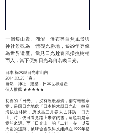
一個集山嶽、
湖
沼、瀑布等自然風景與
神社景觀為一體觀光勝地，1999年登錄
為世界遺產。當見日光趁春風撥撫樹梢
而入，當下便知日光為何名喚日光。
日本 栃木縣日光市山內
2014.03.25「春」
自然．神社．建築．日本世界遺產
個人推薦 ★★★★★
初春的「日光」，沒有溫暖感覺，卻有輕輕寒
意，是因日光地處「日本栃木縣日光市」較高
海拔山林間，所以當三月春末去拜訪「日光
山」時，仍可看見路上未溶的雪，這也就是寒
意的來源。而「日光山」的「二社一寺」以及
周圍的遺跡，被聯合國教科文組織在1999年指