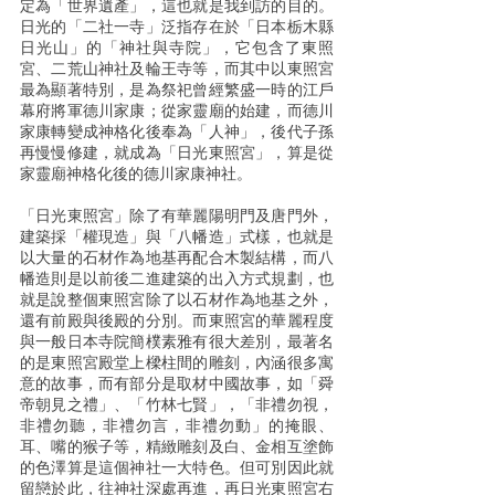
定為「世界遺產」，這也就是我到訪的目的。
日光的「二社一寺」泛指存在於「日本栃木縣
日光山」的「神社與寺院」，它包含了東照
宮、二荒山神社及輪王寺等，而其中以東照宮
最為顯著特別，是為祭祀曾經繁盛一時的江戶
幕府將軍德川家康；從家靈廟的始建，而德川
家康轉變成神格化後奉為「人神」，後代子孫
再慢慢修建，就成為「日光東照宮」，算是從
家靈廟神格化後的德川家康神社。
「日光東照宮」除了有華麗陽明門及唐門外，
建築採「權現造」與「八幡造」式樣，也就是
以大量的石材作為地基再配合木製結構，而八
幡造則是以前後二進建築的出入方式規劃，也
就是說整個東照宮除了以石材作為地基之外，
還有前殿與後殿的分別。而東照宮的華麗程度
與一般日本寺院簡樸素雅有很大差別，最著名
的是東照宮殿堂上樑柱間的雕刻，內涵很多寓
意的故事，而有部分是取材中國故事，如「舜
帝朝見之禮」、「竹林七賢」，「非禮勿視，
非禮勿聽，非禮勿言，非禮勿動」的掩眼、
耳、嘴的猴子等，精緻雕刻及白、金相互塗飾
的色澤算是這個神社一大特色。但可別因此就
留戀於此，往神社深處再進，再日光東照宮右