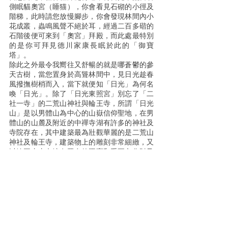
側眠貓奧宮（睡猫），你會看見石砌的小徑及
階梯，此時請您放慢腳步，你會發現林間內小
花成叢，蟲鳴風聲不絕於耳，經過二百多䃈的
石階後便可來到「奧宮」拜殿，而此處最特別
的是你可拜見德川家康長眠於此的「御寶
塔」。
除此之外最令我嚮往又舒暢的就是哪蒼鬱的參
天古樹，當您置身於高聳林間中，見日光趁春
風撥撫樹梢而入，當下就便知「日光」為何名
喚「日光」。除了「日光東照宮」別忘了「二
社一寺」的二荒山神社與輪王寺，所謂「日光
山」是以男體山為中心的山嶽信仰聖地，在男
體山的山麓及附近的中禪寺湖有許多的神社及
寺院存在，其中建築最為壯觀華麗的是二荒山
神社及輪王寺，建築物上的雕刻非常細緻，又
以輪王寺寺內擁有眾多的國寶和重要文化財及
祭祀德川家光的大猷院靈廟和三佛堂等眾多珍
貴古建築，與東照宮明顯不同，這裡的雕刻多
以金和黑色為基調，而古剎結合森林一直是我
追尋的旅遊方式之一。
「追伸事項」