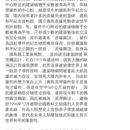
中心附近的建築物幾乎全數被夷為平地，而核
彈爆炸的中心點，就是現今的廣島和平紀念公
園，園內現有著許多的原爆死者慰靈碑、廣島
和平紀念資料館、國立廣島原爆死難者追悼平
和祈願館...等。爆炸中心附近的建築物幾乎全
數被夷為平地，只有僅少數的建築勉強屹立沒
有完全傾倒，其中最著名「原爆圓頂」，被作
為該起事件的紀念物而獲得保存，目前屬廣島
和平紀念公園的一部份，「原爆圓頂」前身為
「廣島縣工業振興館」，是由捷克建築師揚·萊
茨爾設計，它在1915 年建造時，因其大膽的歐
洲設計而備受讚譽，然而這座建築遭世界上第
一顆原子彈炸毀時，建築物瞬間被蔓延火焰及
爆炸威力吞沒，並燒死大樓內所有人，但由於
爆炸的壓力來自上方（廣島原彈爆炸並不是落
地才爆炸，而是在空中580公尺就炸裂），因
此建築物部分牆壁沒倒塌，遺留現今剩下的獨
特圓頂鋼架，因此被稱為「原彈圓頂」，建物
於1996年12月被聯合國教科文組織列入世界遺
產名錄，作為人類歷史上首顆原子彈造成破壞
的象徵，更代表未來人類廢除核武和建立長久
世界和平的重要性。