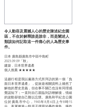
令人動容及震撼人心的歷史陳述紀念園
區，不在於解釋誰是誰非，而是闡述人
類該如何記取這一件痛心的人為歷史事
件。
日本 廣島縣廣島市中區中島町
2023.09.09「秋」
建築．日本世界遺產
個人推薦 ★★★★★
這趟行程是我以遍路方式所拜訪的第一個「負
面日本世界遺產」，從旅遊相關資料上雖然了
解他的歷史意義，但在事不關己也沒有同理感
覺認知下；一直到自己親臨到訪暸解後，情緒
的波動卻使自己難以忘懷。廣島和平紀念公園
位於廣島市中心，1945年8月6日上午8時15
分，美軍將第一顆原子彈用於轟炸廣島，爆炸