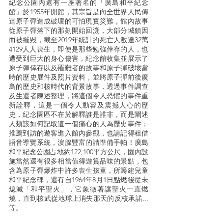
紀念公園內還有一座著名的「廣島和平紀念
館」於1955年開館，其宗旨是向全世界人民傳
達原子彈造成破壞的可怕現實災難，館內故事
從原子彈落下的那刻開始回溯，大部分城鎮因
而被摧毀，截至2019年統計的死亡人數達32萬
4129人人喪生，即使是那些勉強倖存的人，也
遭受到巨大的身心傷害，紀念館收集並展示了
原子彈倖存以及罹難者的故事和原子彈破壞當
時的歷史展件及照片資料，並將原子彈前後廣
島的歷史和核時代的背景故事，透過事件調查
及生還者陳述整理，將這個令人恐懼的事件重
新詮釋，這是一個令人動容及震撼人心的歷
史，紀念園區不在於解釋誰是誰非，而是闡述
人類該如何記取這一個痛心的人為歷史事件；
推薦到訪的遊客進入館內參觀，也請記得租借
語音導覽系統，淚腺豐富的請準備手帕！廣島
和平紀念公園占地約122,100平方公尺，園內設
施當然還有很多相當值得遊賞品味的景點，包
含為原子彈爆炸中許多喪生孩童，所籌建兒童
和平紀念碑，還有自1964年8月1日點燃後從未
熄滅「和平聖火」，它象徵著讓聖火一直燃
燒，直到核武從地球上消失那天的反核承諾...
等。