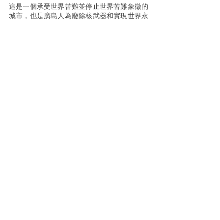
這是一個承受世界苦難並停止世界苦難象徵的
城市，也是廣島人為廢除核武器和實現世界永
久和平做出貢獻的「心廣島」園區，廣島和平
紀念館內也複製了兩顆當時投擲在廣島以及長
崎原子彈縮小模型，到訪廣島請不要錯過他
們。
「追伸事項」
參觀廣島和平紀念館，請務必租借語音導
覽設備。
交通方式
從 JR 廣島站出發，可坐廣島電鐵（廣電）的
路面電車（2或6號），在原爆圓屋頂館前站下
車，走路 1 分鐘即可抵達（全程約 17 分
鐘）。
廣島和平紀念公園網站： 
https://hpmmuseum.jp