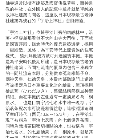
佛寺通常以擁有建築及國寶佛像著稱，而神道
教的神社，在外國人的記憶中通常就是單純的
以神社建築而聞名，這座以日本現存最古老神
社建築為號召的「宇治上神社」怎能錯過。
「宇治上神社」位於宇治川旁的幽靜林中，沿
著小徑穿越那看似不大的山寺大門後，正面就
是國寶拜殿，鎌倉時代的優秀建築遺構，採用
「寢殿造」風格，為平安時代上流貴族的住宅
樣式。 繞到拜殿後方就可到達國寶本殿。本殿
是為平安時代後期所建，是日本現存最古老的
神社建築，五間社流造的覆屋內包含三座獨立
的一間社流造本殿，分別供奉菟道稚郎子命、
應神天皇、仁德天皇，本殿內部聽說門上還繪
有被指定為日本重要文化財的繪畫，屋頂採用
檜皮葺（ひわだぶき），整體結構簡樸且神聖
精細。而在本殿的左側還有一處湧泉名為「桐
原水」，也是目前宇治七名水中唯一現存，宇
治茗茶配名水可說是相得益彰；這樣淵源追溯
至室町時代（西元1336～1573年），在宇治出
現了被稱為「宇治七茗園」的七個優秀茶園，
同時為栽培茶樹密切相關的水，也被稱為「宇
治七名水」的七處湧泉，而「桐原水」就是其
中一處。對於遵循古道追求極致的日本人說，