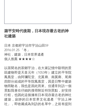
築平安時代後期，日本現存最古老的神
社建築
日本 京都府宇治市宇治山田59
2016.01.25 「冬」
神社．建築．日本世界遺產
個人推薦 ★★★★☆
以茶聞名的茶鄉宇治，在大家記憶中顯明的景
區建物即是天喜元年（1053年）建立的平等院
鳳凰堂，由阿彌陀堂、北翼廊、南翼廊、尾廊
四部分組成的平等院鳳凰堂，因是日幣中建築
物而馳名，我也是因此而來。但通常到訪一個
景點我會在仔細的搜尋附近特別景點，好安排
行程，也因此這個擁有日本現存最古老的神社
建築，寂靜的日本世界文化遺產「宇治上神
社」，即收藏成為到訪的名單中，之前有提到