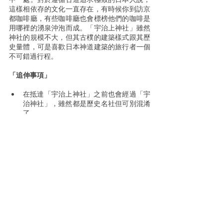
這樣相依存的文化一直存在，有時候你到訪京
都咖啡廳，有些咖啡廳也會標榜他們的咖啡是
用哪裡的湧泉沖泡而成。「宇治上神社」雖然
神社的規模不大，但其古樸的建築樣式跟其歷
史量體，可是喜歡日本神道建築的旅行者一個
不可錯過行程。
「追伸事項」
在抵達「宇治上神社」之前也會經過「宇
治神社」，雖然都是歷史名社但可別混淆
了。
宇治除了「宇治上神社」、「宇治神
社」、「平等院」、「平等院表參道」、
「源氏物語博物館」「宇治川及宇治
橋」...等景點，堪稱茶鄉小京都，所以在
你的關西行程安排上，宇治一日遊是能夠
滿足你的行程規劃。
京都與治觀光地圖 
https://travel.ujicci.or.jp/app/public/sho
p/language/tw/51