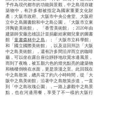
予作為現代都市的功能與景觀，中之島現存建
築物中，有許多都被指定為國家重要文化財
產；大阪市政府、大阪市中央公會堂、大阪府
立中之島圖書館和中之島公園，「大阪市立東
洋陶瓷美術館」、「香雪美術館」；2020年由
建築師安藤忠雄設計並捐獻給家鄉兒童的圖書
館「
童書森林中之島
」；「大阪市立科學館」
和「國立國際美術館」，以及這回拜訪「大阪
中之島美術館」，還有許多間沿岸而立的咖啡
廳，可以坐在露台座位靜靜地欣賞水邊風景，
而到了夜晚，被五顏六色的燈光點亮的建築物
和橋樑倒映在水面，更是浪漫之至。此回我在
中之島散策，總共花了約六小時時間，從「大
阪中之島美術館」沿著中之島散策步道，一直
到「中之島玫瑰公園」，一路上參觀中之島景
點，也在河邊用餐，享受了不一樣的大阪行
程。（如果你不想像我一樣全程走完，在中之
島有多線地鐵經過，你累了可以隨時變化行
程！）
交通
「大阪中之島美術館」從中之島線渡邊橋站
（2號出口）出來，向西南步行約5分鐘，這是