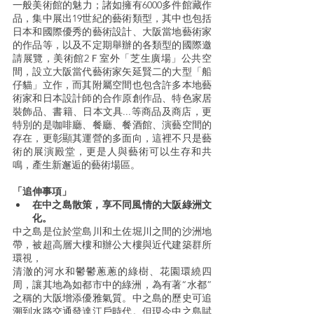
一般美術館的魅力；諸如擁有6000多件館藏作
品，集中展出19世紀的藝術類型，其中也包括
日本和國際優秀的藝術設計、大阪當地藝術家
的作品等，以及不定期舉辦的各類型的國際邀
請展覽，美術館2Ｆ室外「芝生廣場」公共空
間，設立大阪當代藝術家矢延賢二的大型「船
仔貓」立作，而其附屬空間也包含許多本地藝
術家和日本設計師的合作原創作品、特色家居
裝飾品、書籍、日本文具...等商品及商店，更
特別的是咖啡廳、餐廳、餐酒館、演藝空間的
存在，更彰顯其運營的多面向，這裡不只是藝
術的展演殿堂，更是人與藝術可以生存和共
鳴，產生新邂逅的藝術場區。
「追伸事項」
在中之島散策，享不同風情的大阪綠洲文
化。
中之島是位於堂島川和土佐堀川之間的沙洲地
帶，被超高層大樓和辦公大樓與近代建築群所
環視，
清澈的河水和鬱鬱蔥蔥的綠樹、花園環繞四
周，讓其地為如都市中的綠洲，為有著“水都”
之稱的大阪增添優雅氣質。中之島的歷史可追
溯到水路交通發達江戶時代。但現今中之島賦