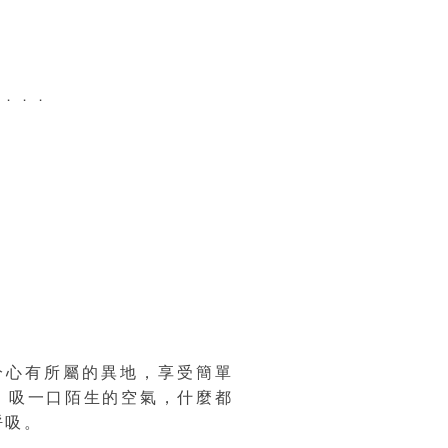
中．．．
分心有所屬的異地，享受簡單
，吸一口陌生的空氣，什麼都
呼吸。