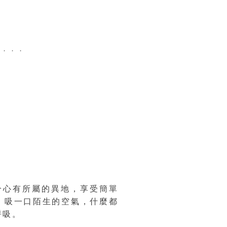
中．．．
分心有所屬的異地，享受簡單
，吸一口陌生的空氣，什麼都
呼吸。