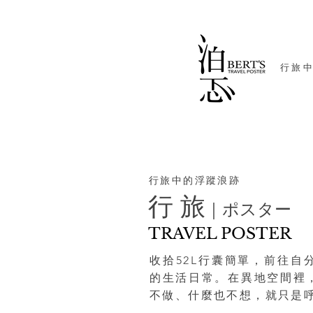
​行旅
行旅中的浮蹤浪跡
行 旅
｜ポスター
TRAVEL POSTER
收拾52L行囊簡單，前往自
的生活日常。在異地空間裡
不做、什麼也不想，就只是