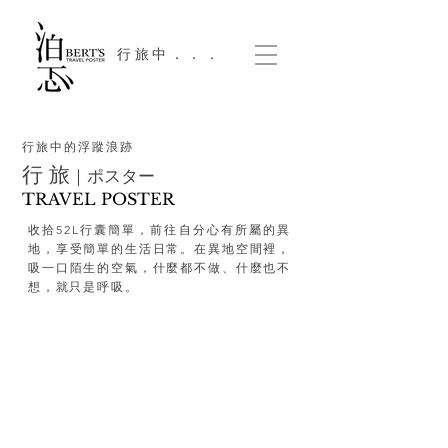
​行旅中．．．
行旅中的浮蹤浪跡
行 旅
｜ポスター
TRAVEL POSTER
收拾52L行囊簡單，前往自分心有所屬的異
地，享受簡單的生活日常。在異地空間裡，
吸一口陌生的空氣，什麼都不做、什麼也不
想，就只是呼吸。