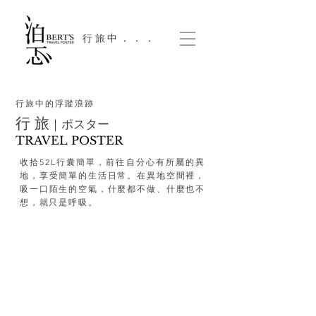
​行旅中．．．
行旅中的浮蹤浪跡
行 旅
｜ポスター
TRAVEL POSTER
收拾52L行囊簡單，前往自分心有所屬的異
地，享受簡單的生活日常。在異地空間裡，
吸一口陌生的空氣，什麼都不做、什麼也不
想，就只是呼吸。